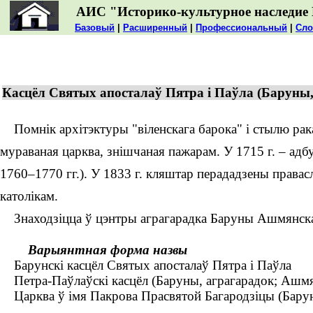
АИС "Историко-культурное наследие 
Базовый
|
Расширенный
|
Профессиональный
|
Сло
Касцёл Святых апосталаў Пятра і Паўла (Баруны,
Помнік архітэктуры "віленскага барока" і стылю ракак
мураваная царква, знішчаная пажарам. У 1715 г. – адбу
1760–1770 гг.). У 1833 г. кляштар перададзены правас
католікам.
Знаходзіцца ў цэнтры аграгарадка Баруны Ашмянскаг
Варыянтная форма назвы
Барунскі касцёл Святых апосталаў Пятра і Паўла
Петра-Паўлаўскі касцёл (Баруны, аграгарадок; Ашмя
Царква ў імя Пакрова Прасвятой Багародзіцы (Барун