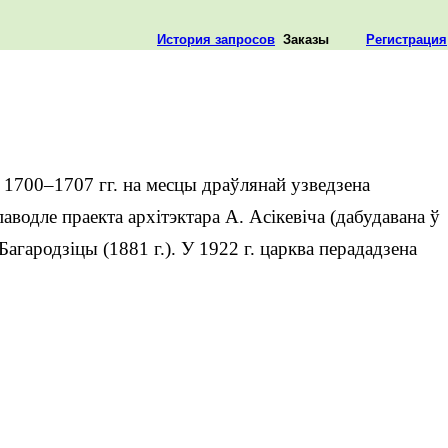
История запросов
Заказы
Регистрация
 1700–1707 гг. на месцы драўлянай узведзена
аводле праекта архітэктара А. Асікевіча (дабудавана ў
агародзіцы (1881 г.). У 1922 г. царква перададзена