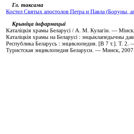
Гл. таксама
Костел Святых апостолов Петра и Павла (Боруны, 
Крыніца інфармацыі
Каталіцкія храмы Беларусі / А. М. Кулагін. — Мінск
Каталіцкія храмы на Беларусі : энцыклапедычны давед
Республика Беларусь : энциклопедия. [В 7 т.]. Т. 2.
Туристская энциклопедия Беларуси. — Минск, 2007