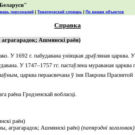
Беларуси"
варь персоналий
|
Тематический словарь
|
По видам объектов
Справка
 аграгарадок; Ашмянскі раён)
о. У 1692 г. пабудавана уніяцкая драўляная царква. У
давана. У 1747–1757 гг. пастаўлена мураваная царква п
лаўным, царква пераасвечана ў імя Пакрова Прасвятой Б
а раёна Гродзенскай вобласці.
нскі раён)
ы, аграгарадок; Ашмянскі раён)
(папярэдні загаловак)