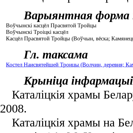
Варыянтная форма 
Воўчынскі касцёл Прасвятой Тройцы
Воўчынскі Троіцкі касцёл
Касцёл Прасвятой Тройцы (Воўчын, вёска; Камянецк
Гл. таксама
Костел Наисвятейшей Троицы (Волчин, деревня; Ка
Крыніца інфармацыі
Каталіцкія храмы Беларус
2008.
Каталіцкія храмы на Бел