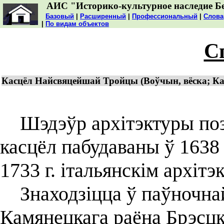
АИС "Историко-культурное наследие Б
Базовый
|
Расширенный
|
Профессиональный
|
Слова
|
По видам объектов
С
Касцёл Найсвяцейшай Тройцы (Воўчын, вёска; Ка
Шэдэўр архітэктуры поз
касцёл пабудаваны ў 1638
1733 г. італьянскім архітэ
Знаходзіцца ў паўночнай
Камянецкага раёна Брэсцк