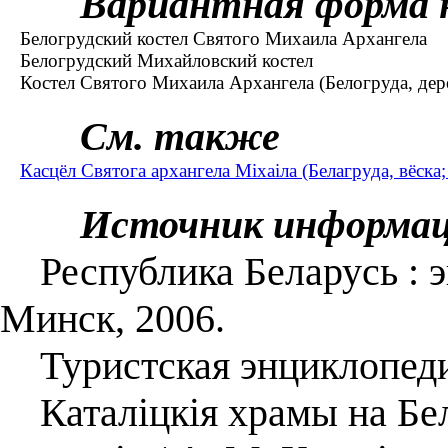
Вариантная форма 
Белогрудский костел Святого Михаила Архангела
Белогрудский Михайловский костел
Костел Святого Михаила Архангела (Белогруда, дере
См. также
Касцёл Святога архангела Міхаіла (Белагруда, вёска;
Источник информа
Республика Беларусь : энц
Минск, 2006.
Туристская энциклопеди
Каталіцкія храмы на Бел