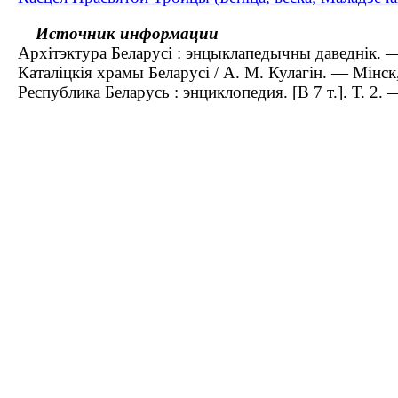
Источник информации
Архітэктура Беларусі : энцыклапедычны даведнік. —
Каталіцкія храмы Беларусі / А. М. Кулагін. — Мінск
Республика Беларусь : энциклопедия. [В 7 т.]. Т. 2.