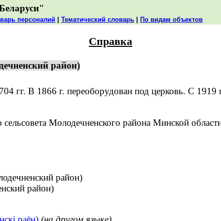
Беларуси"
варь персоналий
|
Тематический словарь
|
По видам объектов
Справка
дечненский район)
г. В 1866 г. переоборудован под церковь. С 1919 г. –
сельсовета Молодечненского района Минской области
одечненский район)
нский район)
нскі раён)
(на другом языке)