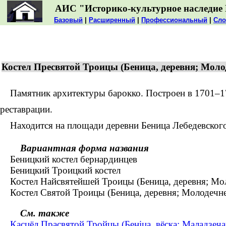
АИС "Историко-культурное наследие 
Базовый
|
Расширенный
|
Профессиональный
|
Сло
Костел Пресвятой Троицы (Беница, деревня; Моло
Памятник архитектуры барокко. Построен в 1701–1704 г
реставрации.
Находится на площади деревни Беница Лебедевского 
Вариантная форма названия
Беницкий костел бернардинцев
Беницкий Троицкий костел
Костел Найсвятейшей Троицы (Беница, деревня; Мол
Костел Святой Троицы (Беница, деревня; Молодечне
См. также
Касцёл Прасвятой Тройцы (Беніца, вёска; Маладзеча