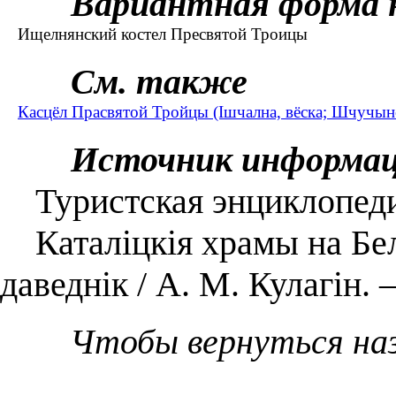
Вариантная форма 
Ищелнянский костел Пресвятой Троицы
См. также
Касцёл Прасвятой Тройцы (Ішчална, вёска; Шчучынс
Источник информа
Туристская энциклопеди
Каталіцкія храмы на Бел
даведнік / А. М. Кулагін.
Чтобы вернуться на