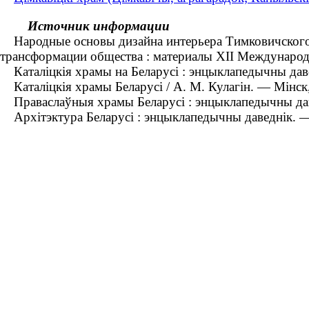
Источник информации
Народные основы дизайна интерьера Тимковичского хр
трансформации общества : материалы XII Международн
Каталіцкія храмы на Беларусі : энцыклапедычны давед
Каталіцкія храмы Беларусі / А. М. Кулагін. — Мінск
Праваслаўныя храмы Беларусі : энцыклапедычны даве
Архітэктура Беларусі : энцыклапедычны даведнік. —