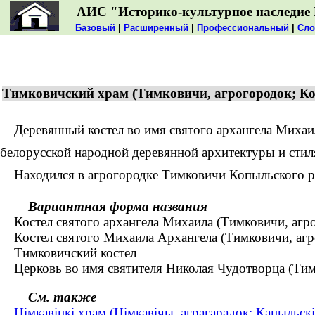
АИС "Историко-культурное наследие 
Базовый
|
Расширенный
|
Профессиональный
|
Сло
Тимковичский храм (Тимковичи, агрогородок; К
Деревянный костел во имя святого архангела Михаила 
белорусской народной деревянной архитектуры и стил
Находился в агрогородке Тимковичи Копыльского р
Вариантная форма названия
Костел святого архангела Михаила (Тимковичи, агр
Костел святого Михаила Архангела (Тимковичи, агр
Тимковичский костел
Церковь во имя святителя Николая Чудотворца (Тим
См. также
Цімкавіцкі храм (Цімкавічы, аграгарадок; Капыльскі