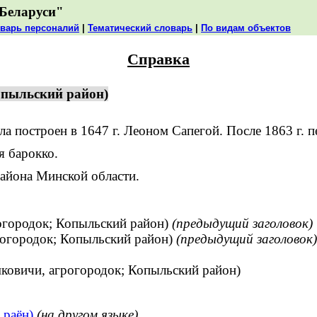
Беларуси"
варь персоналий
|
Тематический словарь
|
По видам объектов
Справка
опыльский район)
построен в 1647 г. Леоном Сапегой. После 1863 г. пе
я барокко.
айона Минской области.
огородок; Копыльский район)
(предыдущий заголовок)
огородок; Копыльский район)
(предыдущий заголовок)
ковичи, агрогородок; Копыльский район)
 раён)
(на другом языке)