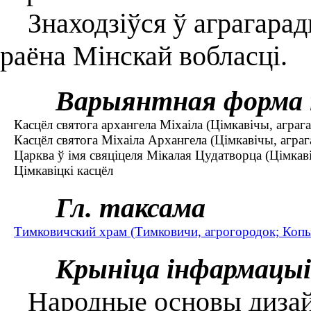
Знаходзіўся ў аграгарад
раёна Мінскай вобласці.
Варыянтная форма 
Касцёл святога архангела Міхаіла (Цімкавічы, аграга
Касцёл святога Міхаіла Архангела (Цімкавічы, аграг
Царква ў імя свяціцеля Мікалая Цудатворца (Цімкаві
Цімкавіцкі касцёл
Гл. таксама
Тимковичский храм (Тимковичи, агрогородок; Копы
Крыніца інфармацыі
Народные основы дизайн