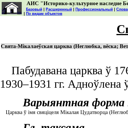
АИС "Историко-культурное наследие Б
Базовый
|
Расширенный
|
Профессиональный
|
Слова
|
По видам объектов
С
Свята-Мікалаеўская царква (Неглюбка, вёска; Вет
Пабудавана царква ў 176
1930–1931 гг. Адноўлена ў
Варыянтная форма 
Царква ў імя свяціцеля Мікалая Цудатворца (Неглюбка
Гл. таксама