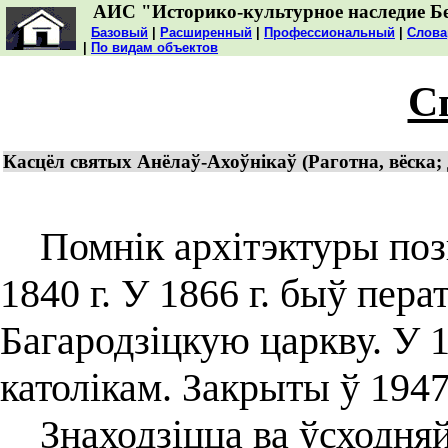
АИС "Историко-культурное наследие Б
Базовый
|
Расширенный
|
Профессиональный
|
Слова
|
По видам объектов
С
Касцёл святых Анёлаў-Ахоўнікаў (Раготна, вёска; 
Помнік архітэктуры позн
1840 г. У 1866 г. быў пер
Багародзіцкую царкву. У 
католікам. Закрыты ў 1947 
Знаходзіцца ва ўсходняй 