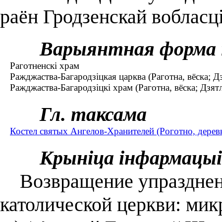
раён Гродзенскай вобласці
Варыянтная форма 
Раготненскі храм
Ражджаства-Багародзіцкая царква (Раготна, вёска; Дз
Ражджаства-Багародзіцкі храм (Раготна, вёска; Дзятл
Гл. таксама
Костел святых Ангелов-Хранителей (Роготно, дерев
Крыніца інфармацыі
Возвращение упраздненн
католической церкви: мик