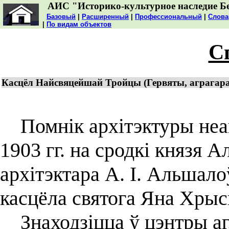
АИС "Историко-культурное наследие Б
Базовый
|
Расширенный
|
Профессиональный
|
Слова
|
По видам объектов
С
Касцёл Найсвяцейшай Тройцы (Гервяты, аграгарад
Помнік архітэктуры неаг
1903 гг. на сродкі князя 
архітэктара А. І. Альшал
касцёла святога Яна Хрысц
Знаходзіцца ў цэнтры аг.