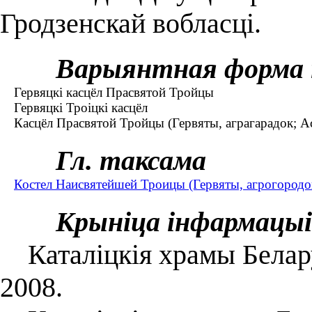
Гродзенскай вобласці.
Варыянтная форма 
Гервяцкі касцёл Прасвятой Тройцы
Гервяцкі Троіцкі касцёл
Касцёл Прасвятой Тройцы (Гервяты, аграгарадок; Ас
Гл. таксама
Костел Наисвятейшей Троицы (Гервяты, агрогородо
Крыніца інфармацыі
Каталіцкія храмы Беларус
2008.