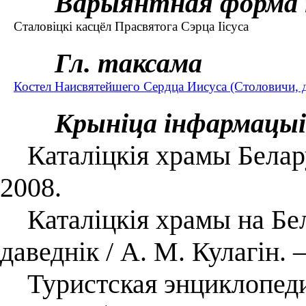
Варыянтная форма 
Сталовіцкі касцёл Прасвятога Сэрца Іісуса
Гл. таксама
Костел Наисвятейшего Сердца Иисуса (Столовичи, 
Крыніца інфармацыі
Каталіцкія храмы Беларус
2008.
Каталіцкія храмы на Бел
даведнік / А. М. Кулагін.
Туристская энциклопеди