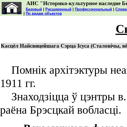
АИС "Историко-культурное наследие Б
Базовый
|
Расширенный
|
Профессиональный
|
Слова
|
По видам объектов
С
Касцёл Найсвяцейшага Сэрца Ісуса (Сталовічы, вё
Помнік архітэктуры неаг
1911 гг.
Знаходзіцца ў цэнтры в.
раёна Брэсцкай вобласці.