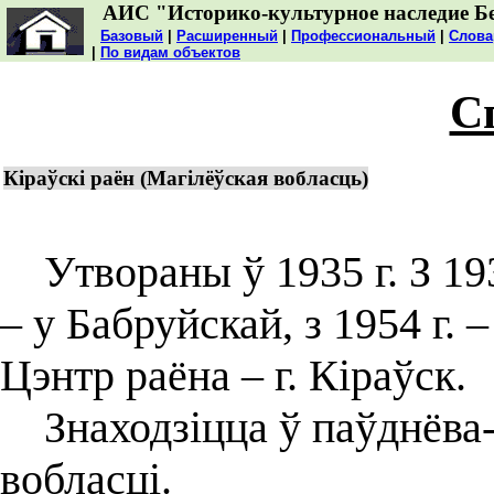
АИС "Историко-культурное наследие Б
Базовый
|
Расширенный
|
Профессиональный
|
Слова
|
По видам объектов
С
Кіраўскі раён (Магілёўская вобласць)
Утвораны ў 1935 г. З 1938
– у Бабруйскай, з 1954 г. 
Цэнтр раёна – г. Кіраўск.
Знаходзіцца ў паўднёва-
вобласці.