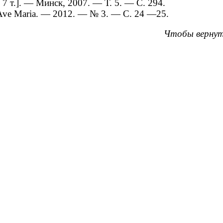
7 т.]. — Минск, 2007. — Т. 5. — С. 294.
 Ave Maria. ― 2012. ― № 3. ― С. 24 ―25.
Чтобы вернут