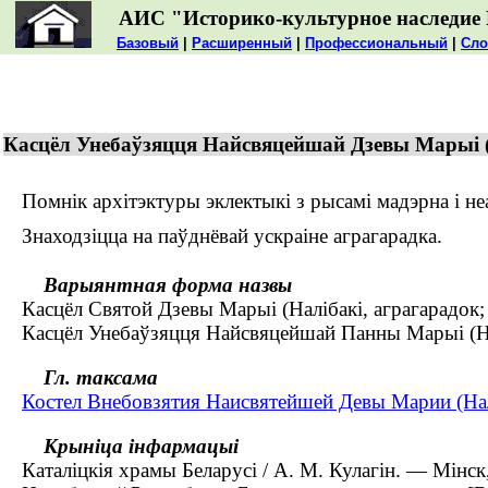
АИС "Историко-культурное наследие 
Базовый
|
Расширенный
|
Профессиональный
|
Сло
Касцёл Унебаўзяцця Найсвяцейшай Дзевы Марыі (Н
Помнік архітэктуры эклектыкі з рысамі мадэрна і неа
Знаходзіцца на паўднёвай ускраіне аграгарадка.
Варыянтная форма назвы
Касцёл Святой Дзевы Марыі (Налібакі, аграгарадок; 
Касцёл Унебаўзяцця Найсвяцейшай Панны Марыі (Налі
Гл. таксама
Костел Внебовзятия Наисвятейшей Девы Марии (Нал
Крыніца інфармацыі
Каталіцкія храмы Беларусі / А. М. Кулагін. — Мінск