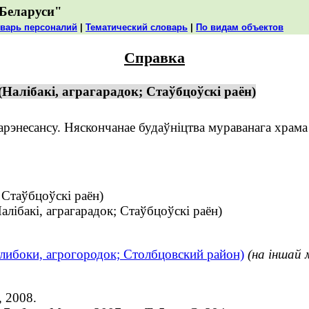
Беларуси"
варь персоналий
|
Тематический словарь
|
По видам объектов
Справка
алібакі, аграгарадок; Стаўбцоўскі раён)
рэнесансу. Няскончанае будаўніцтва мураванага храма 
Стаўбцоўскі раён)
бакі, аграгарадок; Стаўбцоўскі раён)
ибоки, агрогородок; Столбцовский район)
(на іншай 
, 2008.