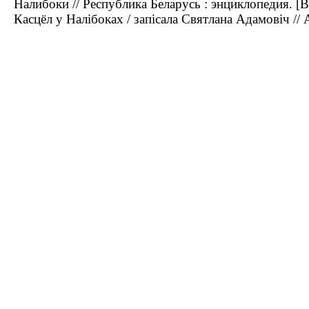
Налибоки // Республика Беларусь : энциклопедия. [В 
Касцёл у Налібоках / запісала Святлана Адамовіч //