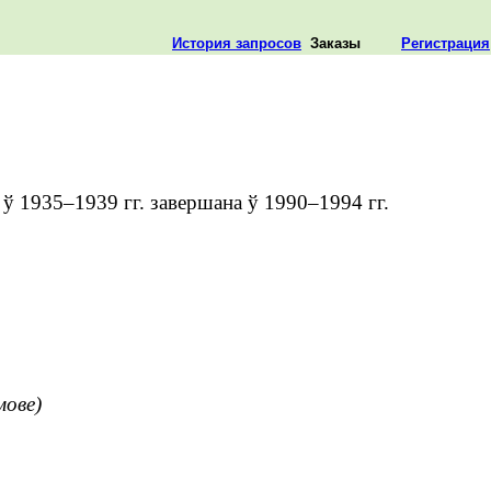
История запросов
Заказы
Регистрация
ў 1935–1939 гг. завершана ў 1990–1994 гг.
мове)