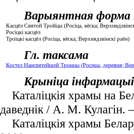
Варыянтная форма 
Касцёл Святой Тройцы (Росіца, вёска; Верхнядзвінск
Росіцкі касцёл
Троіцкі касцёл (Росіца, вёска; Верхнядзвінскі раён)
Гл. таксама
Костел Наисвятейшей Троицы (Росица, деревня; Ве
Крыніца інфармацыі
Каталіцкія храмы на Бел
даведнік / А. М. Кулагін.
Каталіцкія храмы Беларус