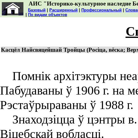
АИС "Историко-культурное наследие Б
Базовый
|
Расширенный
|
Профессиональный
|
Слова
|
По видам объектов
С
Касцёл Найсвяцейшай Тройцы (Росіца, вёска; Верх
Помнік архітэктуры неа
Пабудаваны ў 1906 г. на м
Рэстаўрыраваны ў 1988 г.
Знаходзіцца ў цэнтры в. 
Віцебскай вобласці.