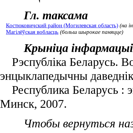
Гл. таксама
Костюковичский район (Могилевская область)
(на і
Магілёўская вобласць
(больш шырокае паняцце)
Крыніца інфармацыі
Рэспубліка Беларусь. Воб
энцыклапедычны даведнік
Республика Беларусь : энц
Минск, 2007.
Чтобы вернуться на