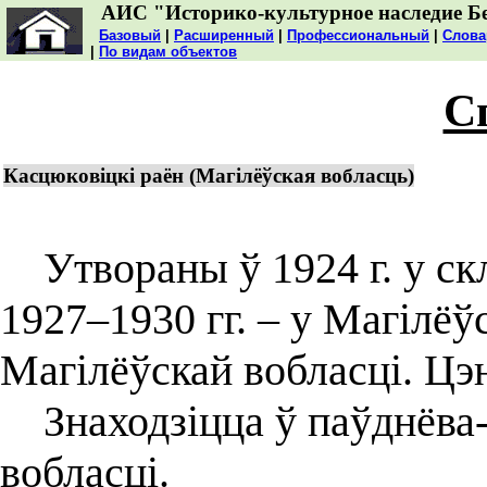
АИС "Историко-культурное наследие Б
Базовый
|
Расширенный
|
Профессиональный
|
Слова
|
По видам объектов
С
Касцюковіцкі раён (Магілёўская вобласць)
Утвораны ў 1924 г. у скла
1927–1930 гг. – у Магілёўс
Магілёўскай вобласці. Цэн
Знаходзіцца ў паўднёва-
вобласці.