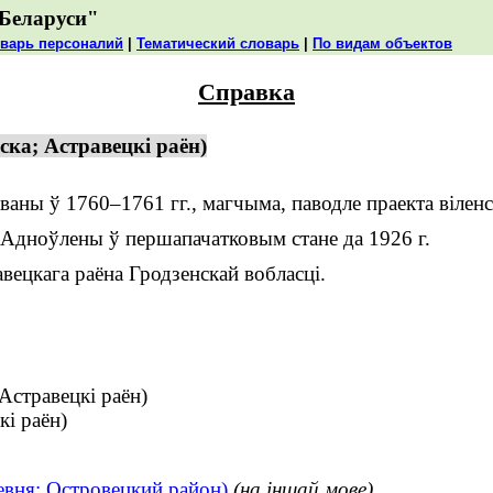
Беларуси"
варь персоналий
|
Тематический словарь
|
По видам объектов
Справка
ка; Астравецкі раён)
ны ў 1760–1761 гг., магчыма, паводле праекта віленска
. Адноўлены ў першапачатковым стане да 1926 г.
ецкага раёна Гродзенскай вобласці.
стравецкі раён)
і раён)
евня; Островецкий район)
(на іншай мове)