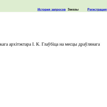
История запросов
Заказы
Регистрация
га архітэктара І. К. Глаўбіца на месцы драўлянага