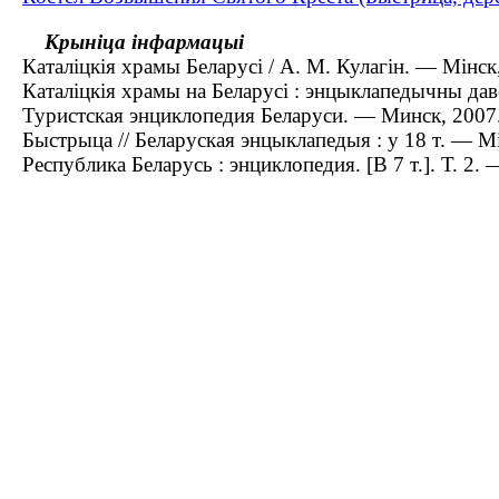
Крыніца інфармацыі
Каталіцкія храмы Беларусі / А. М. Кулагін. — Мінск
Каталіцкія храмы на Беларусі : энцыклапедычны давед
Туристская энциклопедия Беларуси. — Минск, 2007
Быстрыца // Беларуская энцыклапедыя : у 18 т. — Мін
Республика Беларусь : энциклопедия. [В 7 т.]. Т. 2.