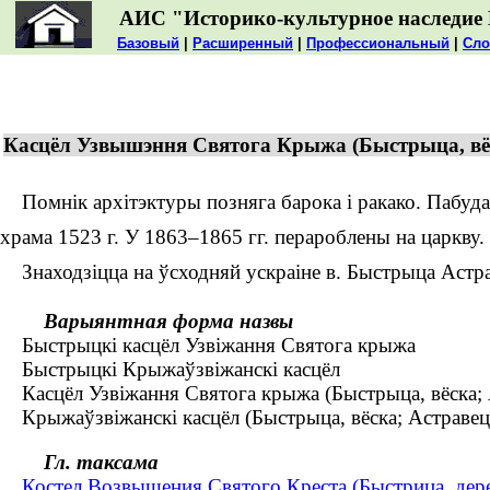
АИС "Историко-культурное наследие 
Базовый
|
Расширенный
|
Профессиональный
|
Сло
Касцёл Узвышэння Святога Крыжа (Быстрыца, вёс
Помнік архітэктуры позняга барока і ракако. Пабудава
храма 1523 г. У 1863–1865 гг. перароблены на царкву
Знаходзіцца на ўсходняй ускраіне в. Быстрыца Астрав
Варыянтная форма назвы
Быстрыцкі касцёл Узвіжання Святога крыжа
Быстрыцкі Крыжаўзвіжанскі касцёл
Касцёл Узвіжання Святога крыжа (Быстрыца, вёска; А
Крыжаўзвіжанскі касцёл (Быстрыца, вёска; Астравецк
Гл. таксама
Костел Возвышения Святого Креста (Быстрица, дер