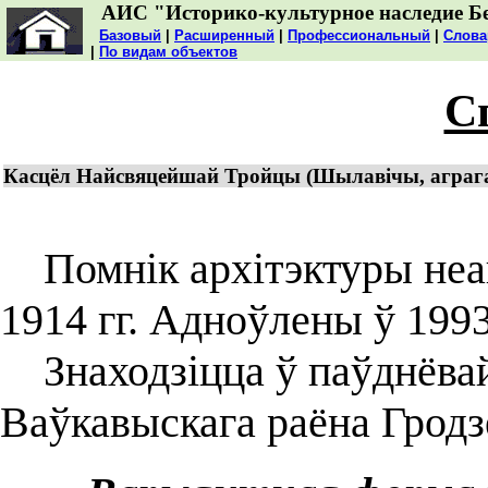
АИС "Историко-культурное наследие Б
Базовый
|
Расширенный
|
Профессиональный
|
Слова
|
По видам объектов
С
Касцёл Найсвяцейшай Тройцы (Шылавічы, аграга
Помнік архітэктуры неаг
1914 гг. Адноўлены ў 1993
Знаходзіцца ў паўднёва
Ваўкавыскага раёна Гродз