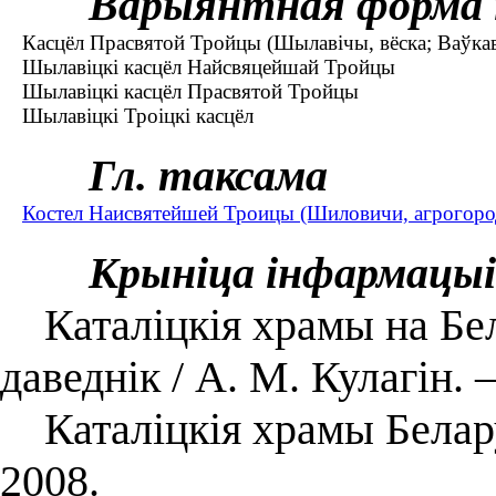
Варыянтная форма 
Касцёл Прасвятой Тройцы (Шылавічы, вёска; Ваўкав
Шылавіцкі касцёл Найсвяцейшай Тройцы
Шылавіцкі касцёл Прасвятой Тройцы
Шылавіцкі Троіцкі касцёл
Гл. таксама
Костел Наисвятейшей Троицы (Шиловичи, агрогоро
Крыніца інфармацыі
Каталіцкія храмы на Бел
даведнік / А. М. Кулагін.
Каталіцкія храмы Беларус
2008.