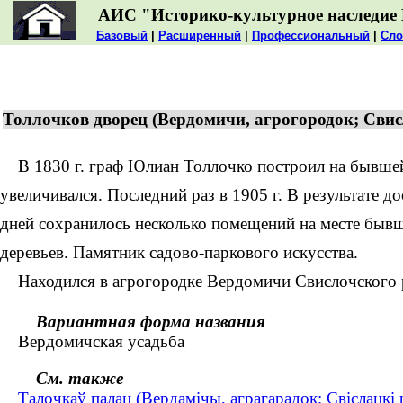
АИС "Историко-культурное наследие 
Базовый
|
Расширенный
|
Профессиональный
|
Сло
Толлочков дворец (Вердомичи, агрогородок; Сви
В 1830 г. граф Юлиан Толлочко построил на бывшей 
увеличивался. Последний раз в 1905 г. В результате д
дней сохранилось несколько помещений на месте быв
деревьев. Памятник садово-паркового искусства.
Находился в агрогородке Вердомичи Свислочского р
Вариантная форма названия
Вердомичская усадьба
См. также
Талочкаў палац (Вердамічы, аграгарадок; Свіслацкі 