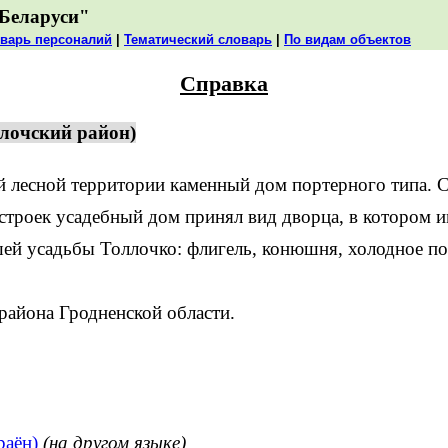
Беларуси"
варь персоналий
|
Тематический словарь
|
По видам объектов
Справка
слочский район)
лесной территории каменный дом портерного типа. С 
остроек усадебный дом принял вид дворца, в котором и
шей усадьбы Толлочко: флигель, конюшня, холодное п
айона Гродненской области.
раён)
(на другом языке)