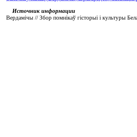
Источник информации
Вердамічы // Збор помнікаў гісторыі і культуры Бела