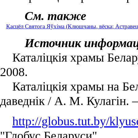
См. также
Касцёл Святога Яўхіма (Клюшчаны, вёска; Астравец
Источник информа
Каталіцкія храмы Беларус
2008.
Каталіцкія храмы на Бел
даведнік / А. М. Кулагін.
http://globus.tut.by/klyu
"Глобус Беларуси".