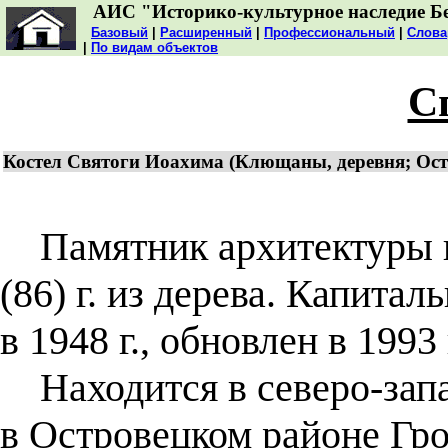
АИС "Историко-культурное наследие Б
Базовый
|
Расширенный
|
Профессиональный
|
Слова
|
По видам объектов
С
Костел Святоги Иоахима (Клющаны, деревня; Ост
Памятник архитектуры н
(86) г. из дерева. Капитал
в 1948 г., обновлен в 1993 
Находится в северо-зап
в Островецком районе Гро