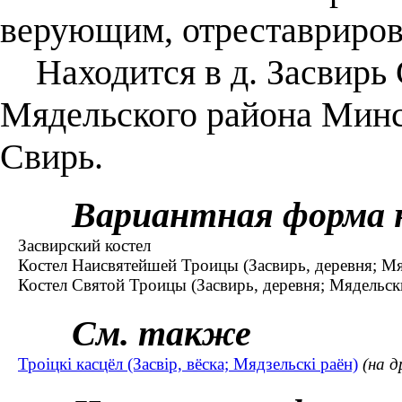
верующим, отреставриров
Находится в д. Засвирь 
Мядельского района Минск
Свирь.
Вариантная форма 
Засвирский костел
Костел Наисвятейшей Троицы (Засвирь, деревня; Мя
Костел Святой Троицы (Засвирь, деревня; Мядельск
См. также
Троіцкі касцёл (Засвір, вёска; Мядзельскі раён)
(на д