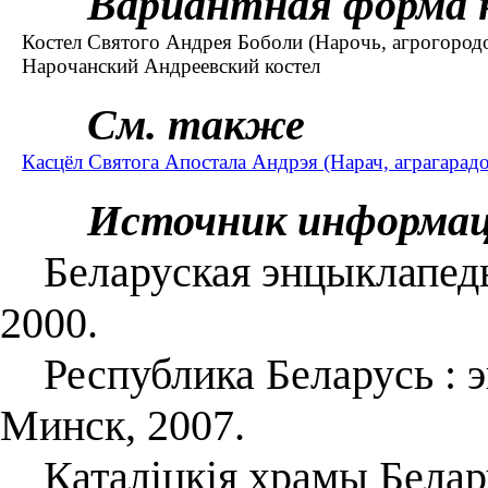
Вариантная форма 
Костел Святого Андрея Боболи (Нарочь, агрогородо
Нарочанский Андреевский костел
См. также
Касцёл Святога Апостала Андрэя (Нарач, аграгарадо
Источник информа
Беларуская энцыклапедыя.
2000.
Республика Беларусь : энц
Минск, 2007.
Каталіцкія храмы Беларус