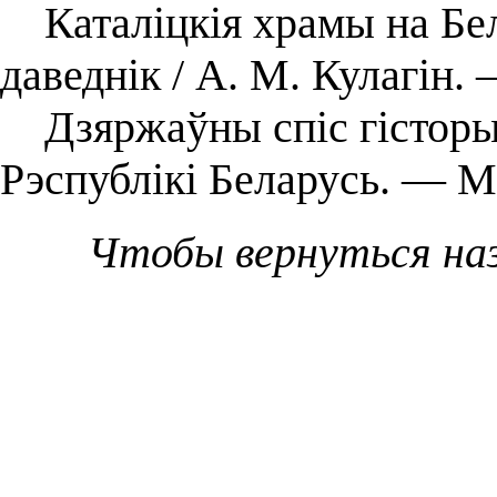
Каталіцкія храмы на Бел
даведнік / А. М. Кулагін.
Дзяржаўны спіс гісторы
Рэспублікі Беларусь. — Мі
Чтобы вернуться на