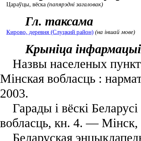
Цараўцы, вёска
(папярэдні загаловак)
Гл. таксама
Кирово, деревня (Слуцкий район)
(на іншай мове)
Крыніца інфармацыі
Назвы населеных пунктаў
Мінская вобласць : нарма
2003.
Гарады і вёскі Беларусі 
вобласць, кн. 4. — Мінск,
Беларуская энцыклапедыя.