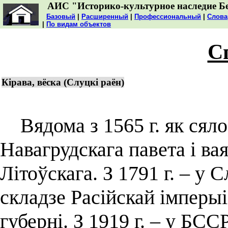
АИС "Историко-культурное наследие Б
Базовый
|
Расширенный
|
Профессиональный
|
Слова
|
По видам объектов
С
Кірава, вёска (Слуцкі раён)
Вядома з 1565 г. як сяло
Навагрудскага павета і ва
Літоўскага. З 1791 г. – у С
складзе Расійскай імперы
губерні. З 1919 г. – у БССР