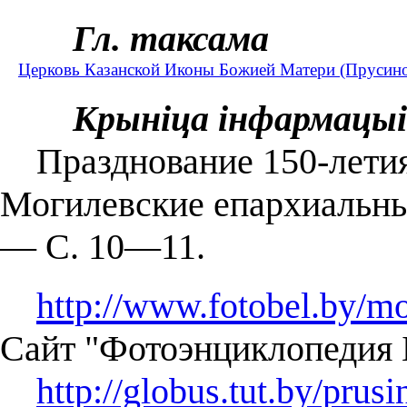
Гл. таксама
Церковь Казанской Иконы Божией Матери (Прусино
Крыніца інфармацыі
Празднование 150-летия 
Могилевские епархиальны
― С. 10―11.
http://www.fotobel.by/mo
Сайт "Фотоэнциклопедия 
http://globus.tut.by/prusi