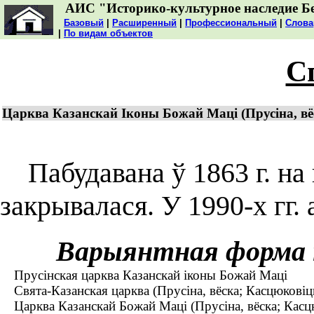
АИС "Историко-культурное наследие Б
Базовый
|
Расширенный
|
Профессиональный
|
Слова
|
По видам объектов
С
Царква Казанскай Іконы Божай Маці (Прусіна, вё
Пабудавана ў 1863 г. на 
закрывалася. У 1990-х гг.
Варыянтная форма 
Прусінская царква Казанскай іконы Божай Маці
Свята-Казанская царква (Прусіна, вёска; Касцюковіцк
Царква Казанскай Божай Маці (Прусіна, вёска; Касцю