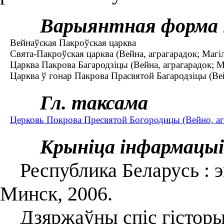
Варыянтная форма 
Вейнаўская Пакроўская царква
Свята-Пакроўская царква (Вейна, аграгарадок; Магіл
Царква Пакрова Багародзіцы (Вейна, аграгарадок; Ма
Царква ў гонар Пакрова Прасвятой Багародзіцы (Вейн
Гл. таксама
Церковь Покрова Пресвятой Богородицы (Вейно, аг
Крыніца інфармацыі
Республика Беларусь : энц
Минск, 2006.
Дзяржаўны спіс гісторы