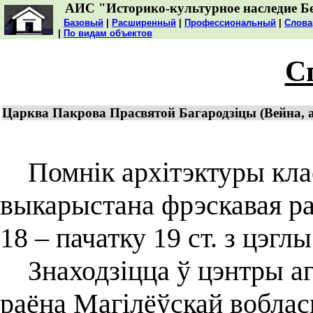
АИС "Историко-культурное наследие Б
Базовый
|
Расширенный
|
Профессиональный
|
Слова
|
По видам объектов
С
Царква Пакрова Прасвятой Багародзіцы (Вейна, а
Помнік архітэктуры клас
выкарыстана фрэскавая ра
18 – пачатку 19 ст. з цэглы
Знаходзіцца ў цэнтры аг
раёна Магілёўскай воблас