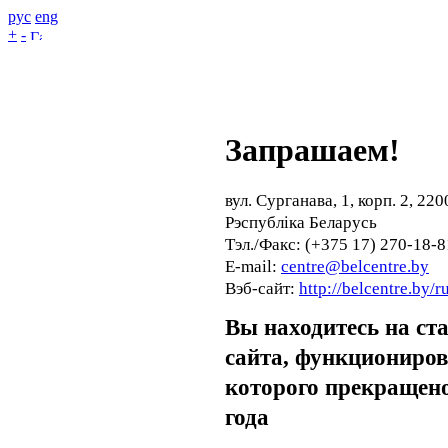
рус
eng
+
-
Запрашаем!
вул. Сурганава, 1, корп. 2, 220
Рэспубліка Беларусь
Тэл./Факс: (+375 17) 270-18-8
E-mail:
centre@belcentre.by
Вэб-сайт:
http://belcentre.by/r
Вы находитесь на ст
сайта, функциониро
которого прекращено
года