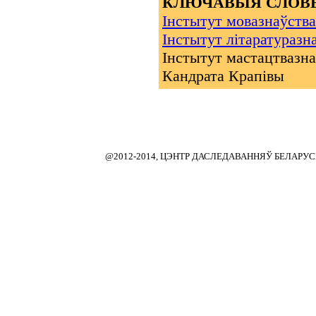
КЛЮЧАВЫЯ СЛОВЫ
Інстытут мовазнаўства
Iнстытут лiтаратуразн
Iнстытут мастацтвазнаў
Кандрата Крапівы
@2012-2014, ЦЭНТР ДАСЛЕДАВАННЯЎ БЕЛАРУ