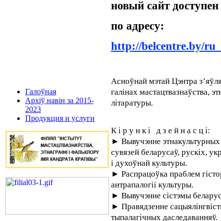
новый сайт доступен
по адресу:
http://belcentre.by/ru
Асноўнай мэтай Цэнтра з’яўл
Галоўная
галінах мастацтвазнаўства, этн
Архіў навін за 2015-
літаратуры.
2023
Продукция и услуги
К і р у н к і д з е й н а с ц і:
► Вывучэнне этнакультурных 
сувязей беларусаў, рускіх, у
і духоўнай культуры.
► Распрацоўка праблем гістор
антрапалогіі культуры.
► Вывучэнне сістэмы беларуск
► Правядзенне сацыялінгвіст
тыпалагічных даследаванняў.