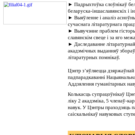
► Падрыхтоўка слоўнікаў бел
беларуска-іншаславянскіх і і
► Выяўленне і аналіз асноўны
сучаснага літаратурнага працэ
► Вывучэнне праблем гісторыі
славянскім свеце і за яго межа
► Даследаванне літаратурнай
акадэмічных выданняў збораў 
літаратурных помнікаў.
Цэнтр з’яўляецца дзяржаўнай
падпарадкаванні Нацыянальнай
Аддзялення гуманітарных наву
Колькасць супрацоўнікаў Цэнтр
ліку 2 акадэміка, 5 членаў-ка
навук. У Цэнтры праходзяць п
саіскальнікаў навуковых сту