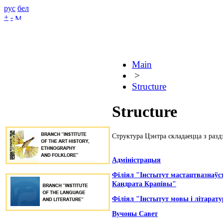
рус
бел
+
-
Main
>
Structure
Structure
Структура Цэнтра складаецца з разд
Адміністрацыя
Філіял "Iнстытут мастацтвазнаўст
Кандрата Крапівы"
Філіял "Iнстытут мовы і літарат
Вучоны Савет